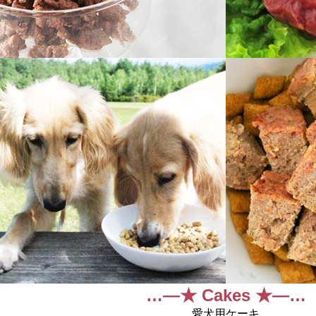
…―★ Cakes ★―…
愛犬用ケーキ