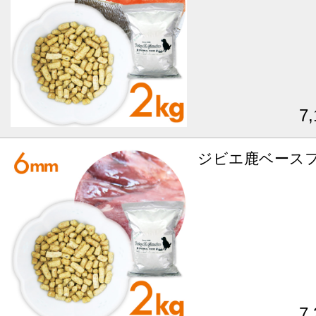
7
ジビエ鹿ベースフ
7