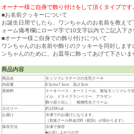
オーナー様ご自身で飾り付けをして頂くタイプです
■お名前クッキーについて
お誕生日用でしたら、ワンちゃんのお名前を教えて
ォーム備考欄にローマ字で10文字以内でご記入下さ
■オーナー様ご自身での飾り付けについて
ワンちゃんのお名前や飾りのクッキーを同封します
ンちゃんのために、お皿等に飾ってあげて下さいま
商品内容
商品名
モッツァレラチーズの生乳ケーキ
内容量
8.5cmx7.5cm 高さ3cm
原材料
ケーキベース：オートミール、無塩モッツァレラ
イル、ドライクランベリー、アラザン
飾り絞り出し： 植物性生クリーム
カロリー
約125Kcal
お届け
冷凍でのお届けになります。
（別途クール料金200（税別）が掛かります）
保存方法
冷凍で保存
■お召し上がりの方