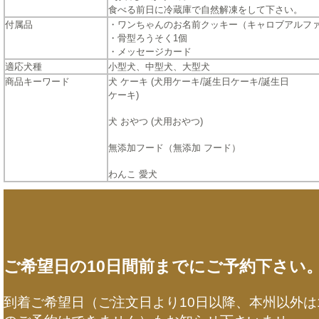
食べる前日に冷蔵庫で自然解凍をして下さい。
付属品
・ワンちゃんのお名前クッキー（キャロブアルフ
・骨型ろうそく1個
・メッセージカード
適応犬種
小型犬、中型犬、大型犬
商品キーワード
犬 ケーキ (犬用ケーキ/誕生日ケーキ/誕生日
ケーキ)
犬 おやつ (犬用おやつ)
無添加フード（無添加 フード）
わんこ 愛犬
ご希望日の10日間前までにご予約下さい
到着ご希望日（ご注文日より10日以降、本州以外は