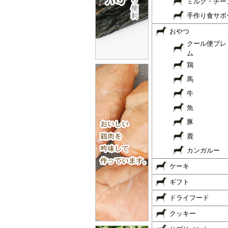
ミルク・チー
手作り食サポ
おやつ
クール便プレ
ム
鶏
馬
牛
魚
豚
鹿
カンガルー
ケーキ
ギフト
ドライフード
クッキー