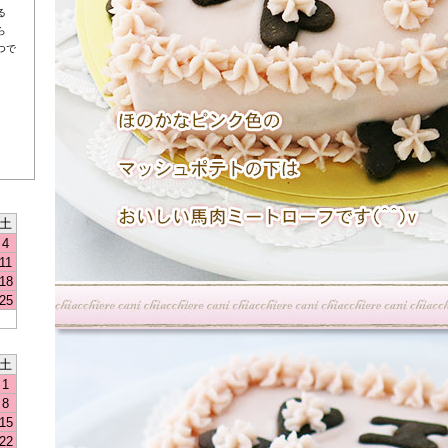
る
ら
つで
土
4
11
18
25
土
1
8
15
22