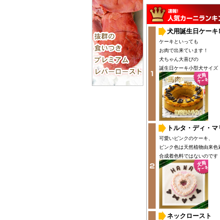
犬用誕生日ケーキ
ケーキといっても
お肉で出来ています！
犬ちゃん大喜びの
誕生日ケーキ小型犬サイズ
トルタ・ディ・マ
可愛いピンクのケーキ、
ピンク色は天然植物由来色
合成着色料ではないのです
ネックロースト