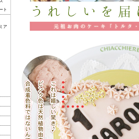
ズ
ート
ミア