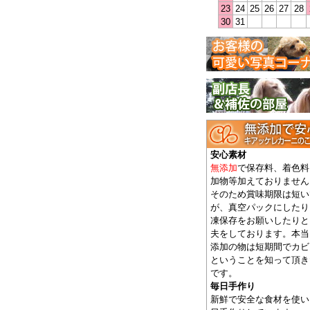
23
24
25
26
27
28
30
31
安心素材
無添加
で保存料、着色料
加物等加えておりません
そのため賞味期限は短い
が、真空パックにしたり
凍保存をお願いしたりと
夫をしております。本当
添加の物は短期間でカビ
ということを知って頂き
です。
毎日手作り
新鮮で安全な食材を使い