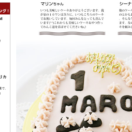
Ｍ
！
リカ
素で、
！