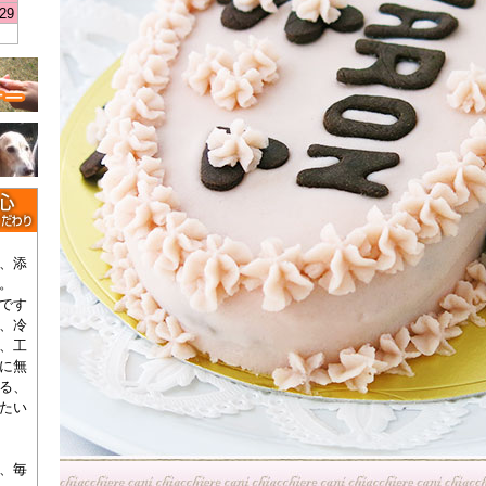
29
、添
。
です
、冷
、工
に無
る、
たい
、毎