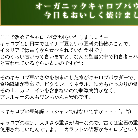
ここで改めてキャロブの説明をいたしましょう～
キャロブとは日本ではイナゴ豆という豆科の植物のことで、
イタリアでは古くから食べられていた食材です。
どのくらい古いって言いますと、なんと聖書の中で預言者ヨハ
と言われているぐらい古いのです(^^;;
そのキャロブ豆のさやを粉末にした物がキャロブパウダーで、
食物繊維が豊富で、ビタミン、ミネラル、鉄分もたっぷりの健
その上、カフェインを含まないので刺激物質がなく、
アレルギーの人もワンちゃんも安心です。
＜キャロブの豆知識＞（シャレではないですが・・・^。^;)
キャロブの種は、大きさや重さが均一なので、古くは宝石の重
使用されていたんですよ。 カラットの語源がキャロブという