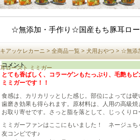
☆無添加・手作り☆国産もち豚耳ロー
キアッケレカーニ
>
全商品一覧
>
犬用おやつ
>
☆無添
コメント
耳ロースト ミミガー
とても香ばしく、コラーゲンもたっぷり、毛艶もピ
ミミガーです！！
食感は、カリカリッとした感じ。部位によっては硬
歯磨き効果も得られます。原材料は、人用の高級焼
お取り寄せです。さっと脂を落として、じっくりロ
ミミガーファンはここにもいました！ ネージュち
友コンビです♪