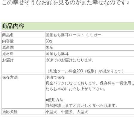
この幸せそうなお顔を見るのがまた幸せなのです♪
商品内容
商品名
国産もち豚耳ロースト ミミガー
内容量
50g
原産国
国産
原材料
国産もち豚耳
お届け
冷凍でのお届けになります。
（別途クール料金200（税別）が掛かります）
保存方法
冷凍で保存
真空パックになっております。保存料を一切使用
たらお早めにお召し上がり下さい。
■使用方法
自然解凍しますとおいしく食べられます。
適応犬種
小型犬、中型犬、大型犬