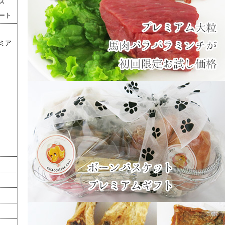
ズ
ート
ミア