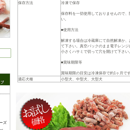
保存方法
冷凍で保存
保存料を一切使用しておりませんので、
い。
■使用方法
解凍する場合は冷蔵庫にて自然解凍か、
て下さい。真空パックのまま電子レンジ
小さくハサミで切って穴を開けて下さい
■賞味期限等
賞味期限の目安は冷凍保存で約1ヶ月で
適応犬種
小型犬、中型犬、大型犬
ーズ