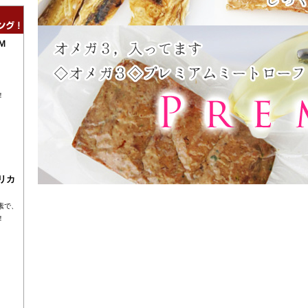
Ｍ
！
リカ
素で、
！