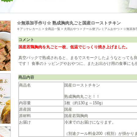
☆無添加手作り☆ 熟成胸肉丸ごと国産ローストチキン
キアッケレカーニ
>
全商品一覧
>
犬用おやつ
>
クール便プレミアムおやつ
>
☆無添加
コメント
国産若鶏胸肉を丸ごと一枚、低温でじっくり焼き上げました。
真空パックで熟成されると、まるでスモークしたようなとっても良
です！ 食事のトッピングやおやつに、またお出かけ用の食事にも
商品内容
商品名
国産ローストチキン
熟成胸肉丸ごと！！
内容量
1枚（約130ｇ～150g）
原産国
国産
原材料
国産若鶏胸肉
お届け
冷凍でのお届けになります。
（別途クール料金200（税別）が掛かり