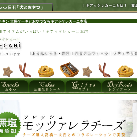
チキン 犬用ケーキとおやつならキアッケレカーニ本店