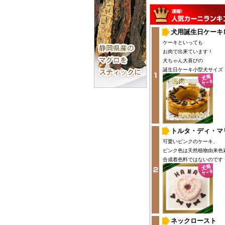
犬用誕生日ケーキ
ケーキといっても
お肉で出来ています！
犬ちゃん大喜びの
誕生日ケーキ小型犬サイズ
トルタ・ディ・マ
可愛いピンクのケーキ、
ピンク色は天然植物由来色
合成着色料ではないのです
ネックロースト