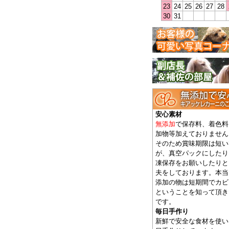
23
24
25
26
27
28
30
31
安心素材
無添加
で保存料、着色料
加物等加えておりません
そのため賞味期限は短い
が、真空パックにしたり
凍保存をお願いしたりと
夫をしております。本当
添加の物は短期間でカビ
ということを知って頂き
です。
毎日手作り
新鮮で安全な食材を使い