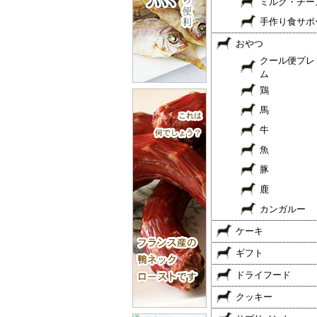
ミルク・チー
手作り食サポ
おやつ
クール便プレ
ム
鶏
馬
牛
魚
豚
鹿
カンガルー
ケーキ
ギフト
ドライフード
クッキー