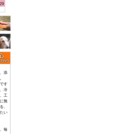
29
、添
。
です
、冷
、工
に無
る、
たい
、毎