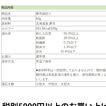
商品内容
商品名
豚耳細切り
内容量
50g
原材料
北海道産 豚耳
カロリー
431.5Kcal/100g
成分表
粗たん白質 55.3%以上
粗脂肪 28.0%以上
祖繊維 0.1%以下
粗灰分 1.3%以下
水分 15.4%以下
お届け
通常便
保存方法
常温で保存
■保存料等は一切使用しておりませんので、開封後
開封後は高温多湿の場所を避け、保存期間が長く
いします。
適応犬種
小型犬、中型犬、大型犬