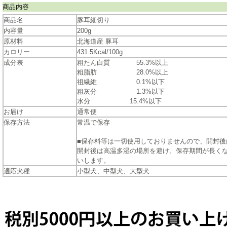
商品内容
商品名
豚耳細切り
内容量
200g
原材料
北海道産 豚耳
カロリー
431.5Kcal/100g
成分表
粗たん白質 55.3%以上
粗脂肪 28.0%以上
祖繊維 0.1%以下
粗灰分 1.3%以下
水分 15.4%以下
お届け
通常便
保存方法
常温で保存
■保存料等は一切使用しておりませんので、開封後
開封後は高温多湿の場所を避け、保存期間が長く
いします。
適応犬種
小型犬、中型犬、大型犬