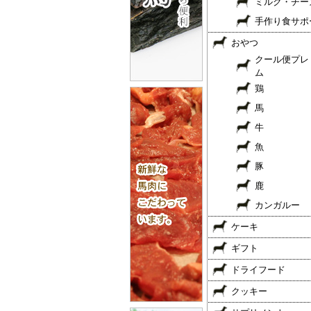
ミルク・チー
手作り食サポ
おやつ
クール便プレ
ム
鶏
馬
牛
魚
豚
鹿
カンガルー
ケーキ
ギフト
ドライフード
クッキー