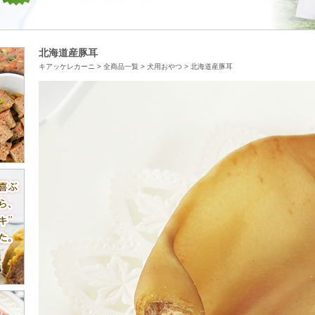
北海道産豚耳
キアッケレカーニ
>
全商品一覧
>
犬用おやつ
>
北海道産豚耳