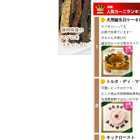
犬用誕生日ケーキ
ケーキといっても
お肉で出来ています！
犬ちゃん大喜びの
誕生日ケーキ小型犬サイズ
トルタ・ディ・マ
可愛いピンクのケーキ、
ピンク色は天然植物由来色
合成着色料ではないのです
ネックロースト