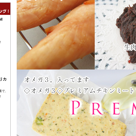
Ｍ
！
リカ
素で、
！