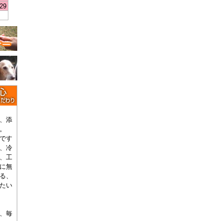
29
、添
。
です
、冷
、工
に無
る、
たい
、毎