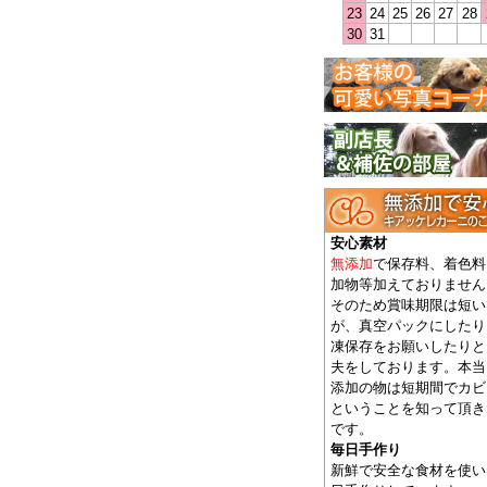
23
24
25
26
27
28
30
31
安心素材
無添加
で保存料、着色料
加物等加えておりません
そのため賞味期限は短い
が、真空パックにしたり
凍保存をお願いしたりと
夫をしております。本当
添加の物は短期間でカビ
ということを知って頂き
です。
毎日手作り
新鮮で安全な食材を使い