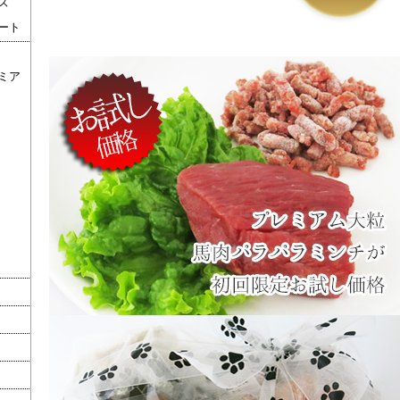
ズ
ート
ミア