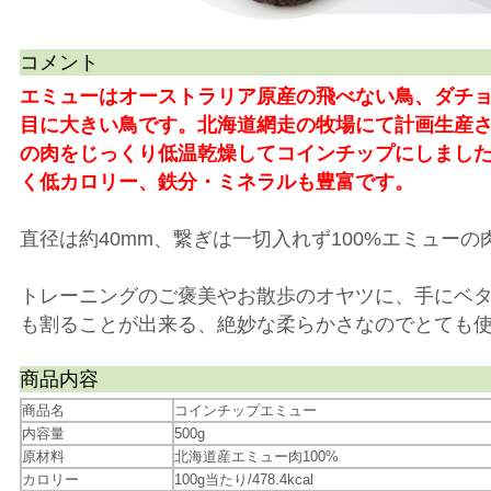
コメント
エミューはオーストラリア原産の飛べない鳥、ダチョ
目に大きい鳥です。北海道網走の牧場にて計画生産
の肉をじっくり低温乾燥してコインチップにしました
く低カロリー、鉄分・ミネラルも豊富です。
直径は約40mm、繋ぎは一切入れず100%エミュー
トレーニングのご褒美やお散歩のオヤツに、手にベ
も割ることが出来る、絶妙な柔らかさなのでとても使
商品内容
商品名
コインチップエミュー
内容量
500g
原材料
北海道産エミュー肉100%
カロリー
100g当たり/478.4kcal