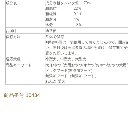
成分表
成分表粗タンパク質 70％
粗脂肪 22％
粗繊維 0.1％
粗灰分 4％
水分 8％
お届け
通常便
保存方法
常温で保存
■保存料等は一切使用しておりませんので、開封
い。開封後は高温多湿の場所を避け、保存期間が
管をお願いします。
適応犬種
小型犬、中型犬、大型犬
商品キーワード
犬 おやつ (犬用おやつ/オヤツ/おやつ/おやつ犬用/
ドッグフード(無添加フード)
無添加フード（無添加 フード）
わんこ 愛犬
商品番号 10434