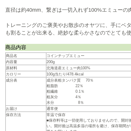
直径は約40mm、繋ぎは一切入れず100%エミュー
トレーニングのご褒美やお散歩のオヤツに、手にベ
も割ることが出来る、絶妙な柔らかさなのでとても使
商品内容
商品名
コインチップエミュー
内容量
200g
原材料
北海道産エミュー肉100%
カロリー
100g当たり/478.4kcal
成分表
成分表粗タンパク質 70％
粗脂肪 22％
粗繊維 0.1％
粗灰分 4％
水分 8％
お届け
通常便
保存方法
常温で保存
■保存料等は一切使用しておりませんので、開封
い。開封後は高温多湿の場所を避け、保存期間が