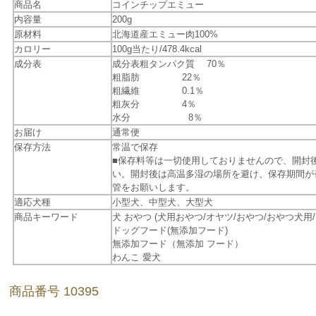
商品名
コインチップエミュー
内容量
200g
原材料
北海道産エミュー肉100%
カロリー
100g当たり/478.4kcal
成分表
成分表粗タンパク質 70％
粗脂肪 22％
粗繊維 0.1％
粗灰分 4％
水分 8％
お届け
通常便
保存方法
常温で保存
■保存料等は一切使用しておりませんので、開封
い。開封後は高温多湿の場所を避け、保存期間が
管をお願いします。
適応犬種
小型犬、中型犬、大型犬
商品キーワード
犬 おやつ (犬用おやつ/オヤツ/おやつ/おやつ犬用/
ドッグフード(無添加フード)
無添加フード（無添加 フード）
わんこ 愛犬
商品番号 10395