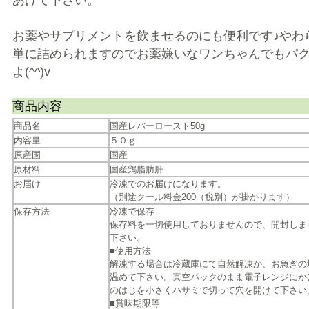
あげて下さい。
お薬やサプリメントを飲ませるのにも便利です♪やわ
単に詰められますのでお薬嫌いなワンちゃんでもパ
よ(^^)v
商品内容
商品名
国産レバーロースト50g
内容量
５０ｇ
原産国
国産
原材料
国産鶏脂肪肝
お届け
冷凍でのお届けになります。
（別途クール料金200（税別）が掛かります）
保存方法
冷凍で保存
保存料を一切使用しておりませんので、開封しま
下さい。
■使用方法
解凍する場合は冷蔵庫にて自然解凍か、お急ぎの
温めて下さい。真空パックのまま電子レンジにか
のはじを小さくハサミで切って穴を開けて下さい
■賞味期限等