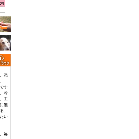
29
、添
。
です
、冷
、工
に無
る、
たい
、毎