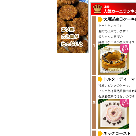
犬用誕生日ケーキ
ケーキといっても
お肉で出来ています！
犬ちゃん大喜びの
誕生日ケーキ小型犬サイズ
トルタ・ディ・マ
可愛いピンクのケーキ、
ピンク色は天然植物由来色
合成着色料ではないのです
ネックロースト