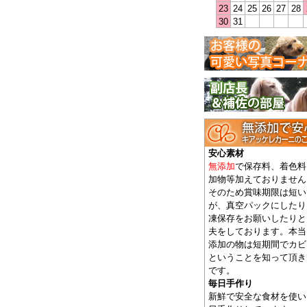
23
24
25
26
27
28
30
31
安心素材
無添加
で保存料、着色料
加物等加えておりません
そのため賞味期限は短い
が、真空パックにしたり
凍保存をお願いしたりと
夫をしております。本当
添加の物は短期間でカビ
ということを知って頂き
です。
毎日手作り
新鮮で安全な食材を使い