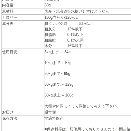
内容量
50g
原材料
国産（北海道等水揚げ）すけとうだら
カロリー
100g当たり/125kcal
成分表
粗タンパク質 63%以上
粗灰分 13%以下
粗脂肪 0.1%以上
粗繊維 0.1%未満
水分 16%以下
使用目安
5kgまで: ～34g
10kgまで:～57g
20kgまで～95g
30kgまで:～129g
30kg以上:～160g
犬種や体調によって調整して与えて下さい。
お届け
通常便
保存方法
常温で保存
■保存料等は一切使用しておりませんので、開封後