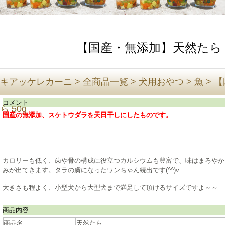
【国産・無添加】天然たら 5
キアッケレカーニ
>
全商品一覧
>
犬用おやつ
>
魚
>
【
コメント
ら 50g
国産の無添加、スケトウダラを天日干しにしたものです。
カロリーも低く、歯や骨の構成に役立つカルシウムも豊富で、味はまろやか
みが出てきます。タラの虜になったワンちゃん続出です(^^)v
大きさも程よく、小型犬から大型犬まで満足して頂けるサイズですよ～～
商品内容
商品名
天然たら