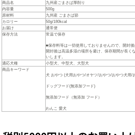
商品名
九州産ごまさば厚削り
内容量
500g
原材料
九州産 ごまさば節
カロリー
50g/180kcal
お届け
通常便
保存方法
常温で保存
■保存料等は一切使用しておりませんので、開封後
開封後は高温多湿の場所を避け、保存期間が長く
いします。
適応犬種
小型犬、中型犬、大型犬
商品キーワード
犬 おやつ (犬用おやつ/オヤツ/おやつ/おやつ犬用/お
ドッグフード(無添加フード)
無添加フード（無添加 フード）
わんこ 愛犬