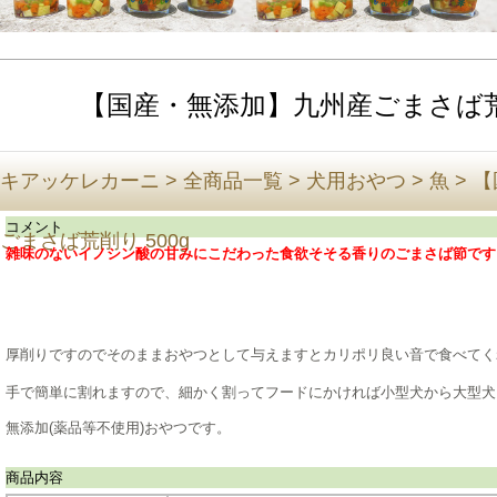
【国産・無添加】九州産ごまさば荒削
キアッケレカーニ
>
全商品一覧
>
犬用おやつ
>
魚
>
【
コメント
ごまさば荒削り 500g
雑味のないイノシン酸の甘みにこだわった食欲そそる香りのごまさば節です
厚削りですのでそのままおやつとして与えますとカリポリ良い音で食べてくれ
手で簡単に割れますので、細かく割ってフードにかければ小型犬から大型犬
無添加(薬品等不使用)おやつです。
商品内容