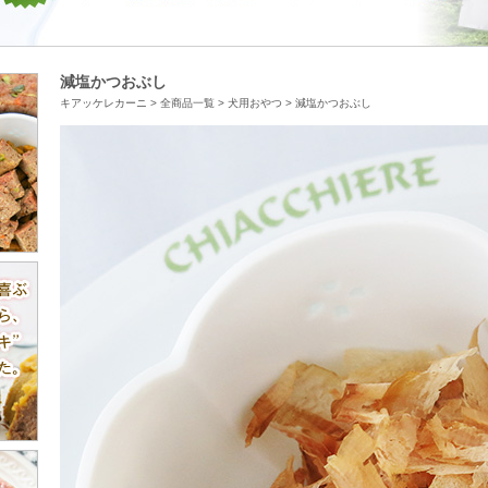
減塩かつおぶし
キアッケレカーニ
>
全商品一覧
>
犬用おやつ
>
減塩かつおぶし