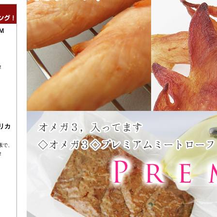
Ｍ
！
リカ
素で、
！