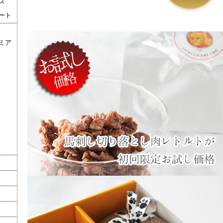
ズ
ート
ミア