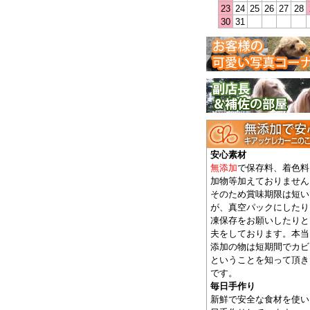
23
24
25
26
27
28
30
31
安心素材
無添加
で保存料、着色料
加物等加えておりません
そのため賞味期限は短い
が、真空パックにしたり
凍保存をお願いしたりと
夫をしております。本当
添加の物は短期間でカビ
ということを知って頂き
です。
毎日手作り
新鮮で安全な食材を使い