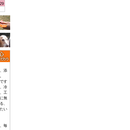
29
、添
。
です
、冷
、工
に無
る、
たい
、毎