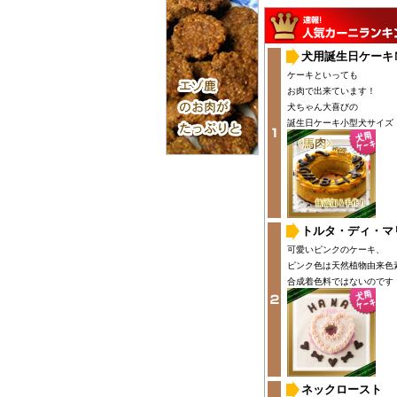
犬用誕生日ケーキ
ケーキといっても
お肉で出来ています！
犬ちゃん大喜びの
誕生日ケーキ小型犬サイズ
トルタ・ディ・マ
可愛いピンクのケーキ、
ピンク色は天然植物由来色
合成着色料ではないのです
ネックロースト