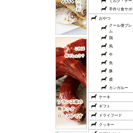
ミルク・チー
手作り食サポ
おやつ
クール便プレ
ム
鶏
馬
牛
魚
豚
鹿
カンガルー
ケーキ
ギフト
ドライフード
クッキー