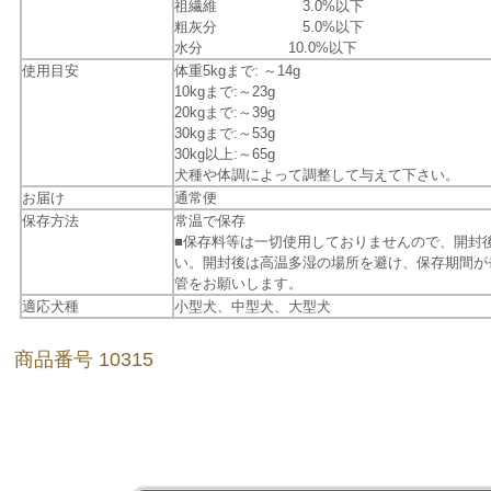
祖繊維 3.0%以下
粗灰分 5.0%以下
水分 10.0%以下
使用目安
体重5kgまで: ～14g
10kgまで:～23g
20kgまで:～39g
30kgまで:～53g
30kg以上:～65g
犬種や体調によって調整して与えて下さい。
お届け
通常便
保存方法
常温で保存
■保存料等は一切使用しておりませんので、開封
い。開封後は高温多湿の場所を避け、保存期間が
管をお願いします。
適応犬種
小型犬、中型犬、大型犬
商品番号 10315