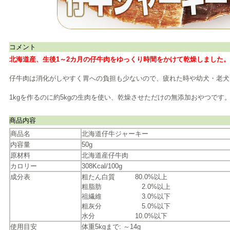
コメント
北海道産、生後1～2カ月の仔牛肉をゆっくり時間をかけて乾燥しました。
仔牛肉は消化がしやすく胃への負担も少ないので、疲れた時や幼犬・老犬
1kgを作るのに約5kgの生肉を使い、乾燥させただけの無添加おやつです
商品内容
商品名
北海道仔牛ジャーキー
内容量
50g
原材料
北海道産仔牛肉
カロリー
308Kcal/100g
成分表
粗たん白質 80.0%以上
粗脂肪 2.0%以上
祖繊維 3.0%以下
粗灰分 5.0%以下
水分 10.0%以下
使用目安
体重5kgまで: ～14g