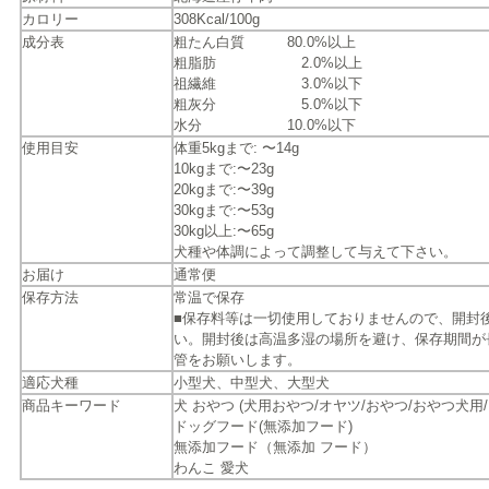
カロリー
308Kcal/100g
成分表
粗たん白質 80.0%以上
粗脂肪 2.0%以上
祖繊維 3.0%以下
粗灰分 5.0%以下
水分 10.0%以下
使用目安
体重5kgまで: 〜14g
10kgまで:〜23g
20kgまで:〜39g
30kgまで:〜53g
30kg以上:〜65g
犬種や体調によって調整して与えて下さい。
お届け
通常便
保存方法
常温で保存
■保存料等は一切使用しておりませんので、開封
い。開封後は高温多湿の場所を避け、保存期間が
管をお願いします。
適応犬種
小型犬、中型犬、大型犬
商品キーワード
犬 おやつ (犬用おやつ/オヤツ/おやつ/おやつ犬用/
ドッグフード(無添加フード)
無添加フード（無添加 フード）
わんこ 愛犬