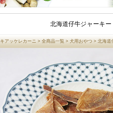
北海道仔牛ジャーキー
キアッケレカーニ
>
全商品一覧
>
犬用おやつ
>
北海道