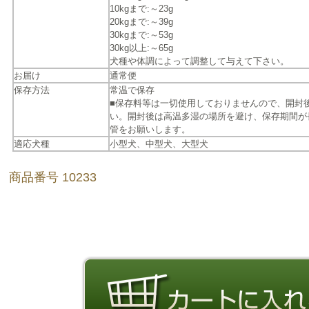
10kgまで:～23g
20kgまで:～39g
30kgまで:～53g
30kg以上:～65g
犬種や体調によって調整して与えて下さい。
お届け
通常便
保存方法
常温で保存
■保存料等は一切使用しておりませんので、開封
い。開封後は高温多湿の場所を避け、保存期間が
管をお願いします。
適応犬種
小型犬、中型犬、大型犬
商品番号 10233