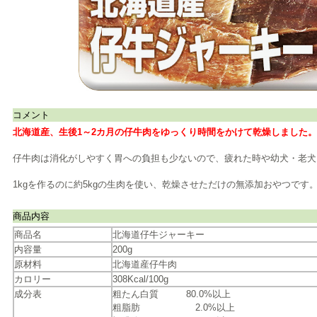
コメント
北海道産、生後1～2カ月の仔牛肉をゆっくり時間をかけて乾燥しました。
仔牛肉は消化がしやすく胃への負担も少ないので、疲れた時や幼犬・老犬
1kgを作るのに約5kgの生肉を使い、乾燥させただけの無添加おやつです
商品内容
商品名
北海道仔牛ジャーキー
内容量
200g
原材料
北海道産仔牛肉
カロリー
308Kcal/100g
成分表
粗たん白質 80.0%以上
粗脂肪 2.0%以上