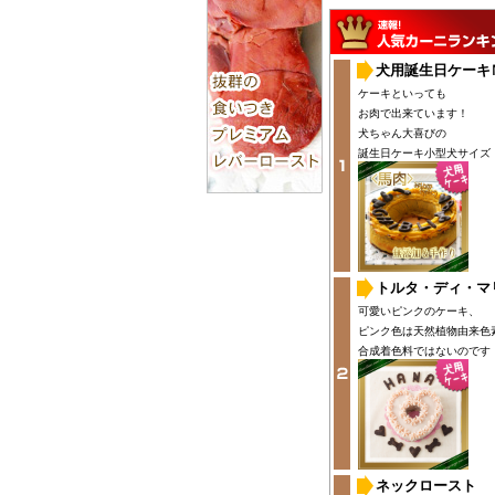
犬用誕生日ケーキ
ケーキといっても
お肉で出来ています！
犬ちゃん大喜びの
誕生日ケーキ小型犬サイズ
トルタ・ディ・マ
可愛いピンクのケーキ、
ピンク色は天然植物由来色
合成着色料ではないのです
ネックロースト