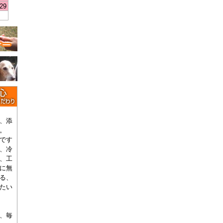
29
、添
。
です
、冷
、工
に無
る、
たい
、毎