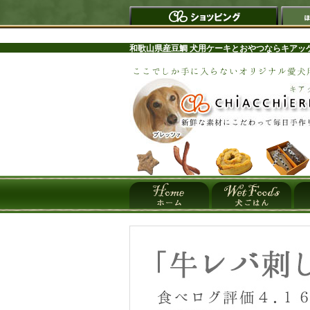
和歌山県産豆鯛 犬用ケーキとおやつならキアッ