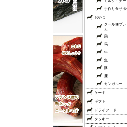
ミルク・チー
手作り食サポ
おやつ
クール便プレ
ム
鶏
馬
牛
魚
豚
鹿
カンガルー
ケーキ
ギフト
ドライフード
クッキー