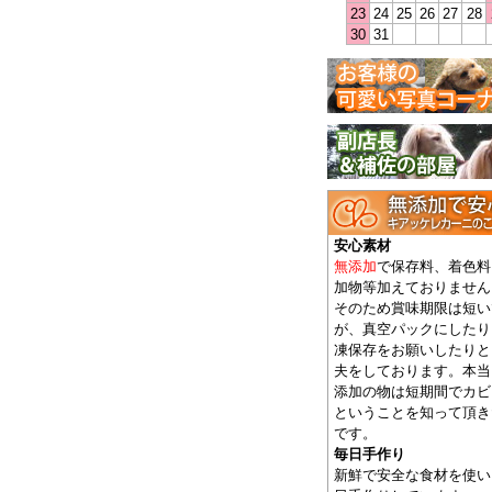
23
24
25
26
27
28
30
31
安心素材
無添加
で保存料、着色料
加物等加えておりません
そのため賞味期限は短い
が、真空パックにしたり
凍保存をお願いしたりと
夫をしております。本当
添加の物は短期間でカビ
ということを知って頂き
です。
毎日手作り
新鮮で安全な食材を使い