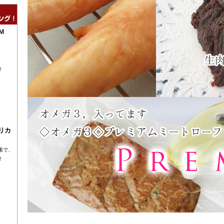
Ｍ
！
リカ
素で、
！