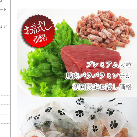
ズ
ート
ミア