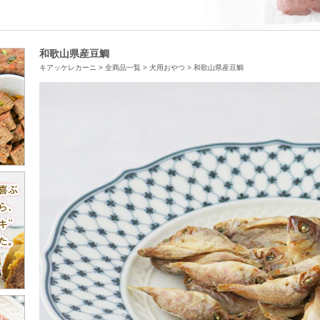
和歌山県産豆鯛
キアッケレカーニ
>
全商品一覧
>
犬用おやつ
>
和歌山県産豆鯛