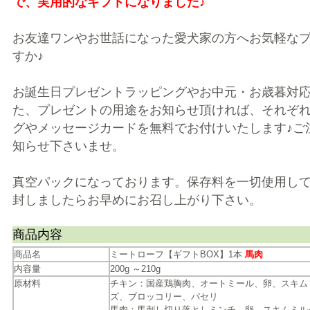
で、実用的なギフトになりました♪
お友達ワンやお世話になった愛犬家の方へお気軽な
すか♪
お誕生日プレゼントラッピングやお中元・お歳暮対
た、プレゼントの用途をお知らせ頂ければ、それぞ
グやメッセージカードを無料でお付けいたします♪ご
知らせ下さいませ。
真空パックになっております。保存料を一切使用し
封しましたらお早めにお召し上がり下さい。
商品内容
商品名
ミートローフ【ギフトBOX】1本
馬肉
内容量
200g ～210g
原材料
チキン：国産鶏胸肉、オートミール、卵、スキム
ズ、ブロッコリー、パセリ
馬肉：馬刺し切り落としミンチ、卵、スキムミル