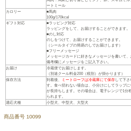
ートミール
カロリー
■馬肉
100g/170kcal
ギフト対応
■ラッピング対応
ラッピングをして、お届けすることができます。
■のし対応
のしをつけて、お届けすることができます。
（シールタイプの簡易のしでお届けします）
■フリーメッセージ
メッセージカードに好きなメッセージを書いて、
備考欄にメッセージをご記入下さい。
お届け
冷蔵便でお届けします。
（別途クール料金200（税別）が掛かります）
保存方法
到着後、
ミートローフは冷蔵庫にて保存
して下さ
す。食べ切れない場合は、小分けにしてラップに
が長持ちします。その場合は、電子レンジで1分
られます。
適応犬種
小型犬、中型犬、大型犬
商品番号 10099