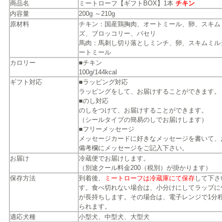
商品名
ミートローフ【ギフトBOX】1本
チキン
内容量
200g ～210g
原材料
チキン：国産鶏胸肉、オートミール、卵、スキム
ズ、ブロッコリー、パセリ
馬肉：馬刺し切り落としミンチ、卵、スキムミル
ートミール
カロリー
■チキン
100g/144kcal
ギフト対応
■ラッピング対応
ラッピングをして、お届けすることができます。
■のし対応
のしをつけて、お届けすることができます。
（シールタイプの簡易のしでお届けします）
■フリーメッセージ
メッセージカードに好きなメッセージを書いて、
備考欄にメッセージをご記入下さい。
お届け
冷蔵便でお届けします。
（別途クール料金200（税別）が掛かります）
保存方法
到着後、
ミートローフは冷蔵庫にて保存
して下さ
す。食べ切れない場合は、小分けにしてラップに
が長持ちします。その場合は、電子レンジで1分
られます。
適応犬種
小型犬、中型犬、大型犬