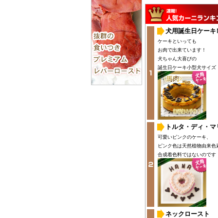
犬用誕生日ケーキ
ケーキといっても
お肉で出来ています！
犬ちゃん大喜びの
誕生日ケーキ小型犬サイズ
トルタ・ディ・マ
可愛いピンクのケーキ、
ピンク色は天然植物由来色
合成着色料ではないのです
ネックロースト