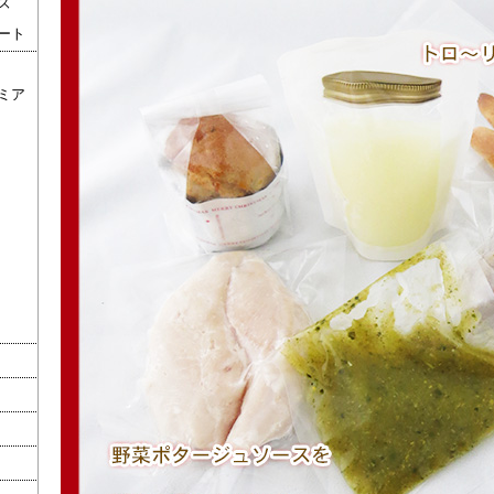
ズ
ート
ミア