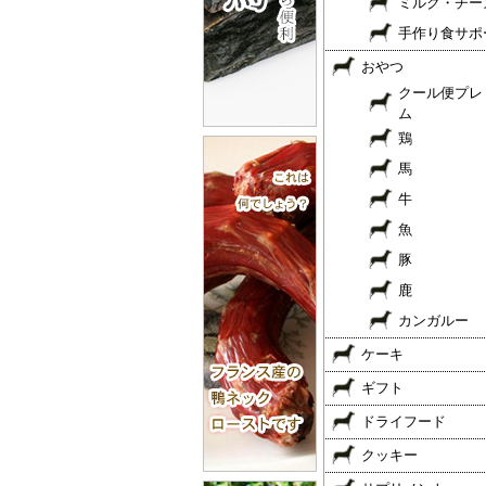
ミルク・チー
手作り食サポ
おやつ
クール便プレ
ム
鶏
馬
牛
魚
豚
鹿
カンガルー
ケーキ
ギフト
ドライフード
クッキー