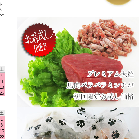
る
ら
つで
土
4
11
18
25
土
1
8
15
22