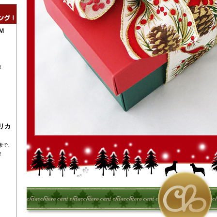
Ｍ
！
リカ
素で、
！