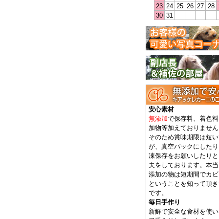
23
24
25
26
27
28
30
31
安心素材
無添加
で保存料、着色料
加物等加えておりません
そのため賞味期限は短い
が、真空パックにしたり
凍保存をお願いしたりと
夫をしております。本当
添加の物は短期間でカビ
ということを知って頂き
です。
毎日手作り
新鮮で安全な食材を使い