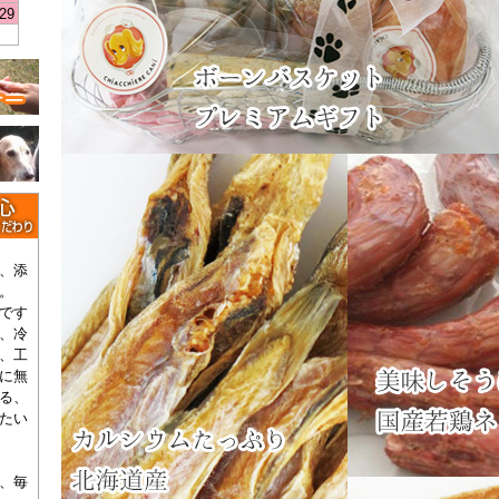
29
、添
。
です
、冷
、工
に無
る、
たい
、毎