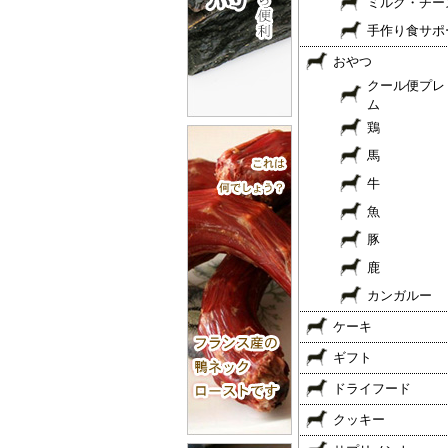
ミルク・チー
手作り食サポ
おやつ
クール便プレ
ム
鶏
馬
牛
魚
豚
鹿
カンガルー
ケーキ
ギフト
ドライフード
クッキー