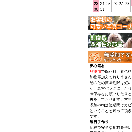
23
24
25
26
27
28
30
31
安心素材
無添加
で保存料、着色料
加物等加えておりません
そのため賞味期限は短い
が、真空パックにしたり
凍保存をお願いしたりと
夫をしております。本当
添加の物は短期間でカビ
ということを知って頂き
です。
毎日手作り
新鮮で安全な食材を使い