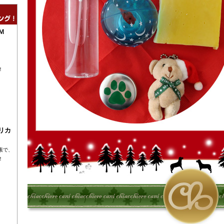
Ｍ
！
リカ
素で、
！