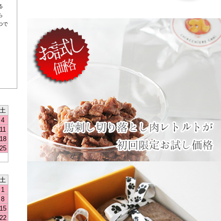
る
ら
つで
土
4
11
18
25
土
1
8
15
22