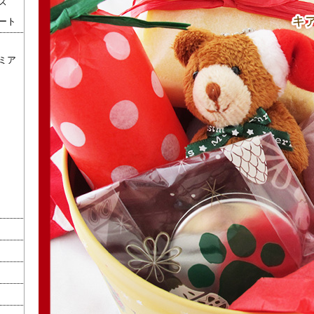
ズ
ート
ミア