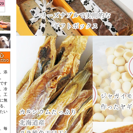
29
、添
。
です
、冷
、工
に無
る、
たい
、毎