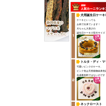
犬用誕生日ケーキ
ケーキといっても
お肉で出来ています！
犬ちゃん大喜びの
誕生日ケーキ小型犬サイズ
トルタ・ディ・マ
可愛いピンクのケーキ、
ピンク色は天然植物由来色
合成着色料ではないのです
ネックロースト