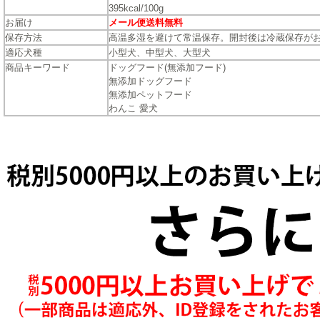
395kcal/100g
お届け
メール便送料無料
保存方法
高温多湿を避けて常温保存。開封後は冷蔵保存が
適応犬種
小型犬、中型犬、大型犬
商品キーワード
ドッグフード(無添加フード)
無添加ドッグフード
無添加ペットフード
わんこ 愛犬