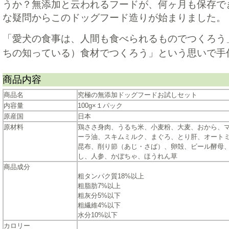
うか？無添加と云われるフードが、何ヶ月も保存で
な疑問からこのドッグフード造りが始まりました。
「愛犬の食事は、人間も食べられるものでつくろう
ちの知っている）食材でつくろう」という思いで手
商品内容
商品名
究極の無添加ドッグフードお試しセット
内容量
100g×１パック
原産国
日本
原材料
鶏ささ身肉、うるち米、小麦粉、大麦、おから、
ーラ油、スキムミルク、まぐろ、とり肝、オート
昆布、削り節（あじ・さば）、卵殻、ビール酵母
し、人参、かぼちゃ、ほうれん草
商品成分
粗タンパク質18%以上
粗脂肪7%以上
粗灰分5%以下
粗繊維4%以下
水分10%以下
カロリー