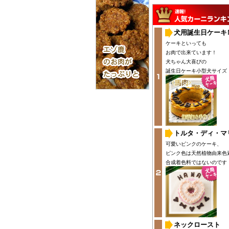
犬用誕生日ケーキ
ケーキといっても
お肉で出来ています！
犬ちゃん大喜びの
誕生日ケーキ小型犬サイズ
トルタ・ディ・マ
可愛いピンクのケーキ、
ピンク色は天然植物由来色
合成着色料ではないのです
ネックロースト