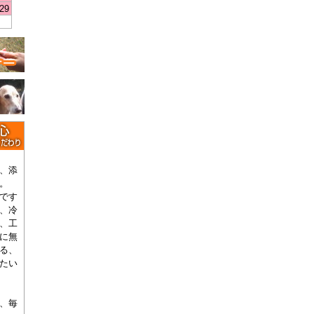
29
、添
。
です
、冷
、工
に無
る、
たい
、毎