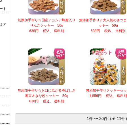
ズ
ート
無添加手作り☆国産アカシア蜂蜜入り
無添加手作り☆大人気のさつま
ミア
りんごクッキー 50g
ッキー 50g
638円 税込、 送料別
638円 税込、 送料別
無添加手作り☆お口に広がる香ばしさ
無添加手作りクッキーセッ
黒豆＆きな粉クッキー 50g
1,859円 税込、 送料別
638円 税込、 送料別
1件 〜 20件（全 11件