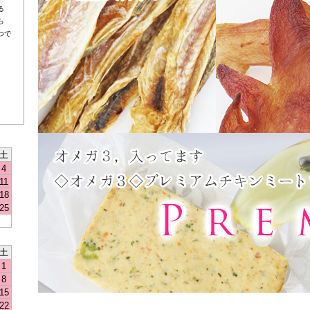
る
ら
つで
土
4
11
18
25
土
1
8
15
22