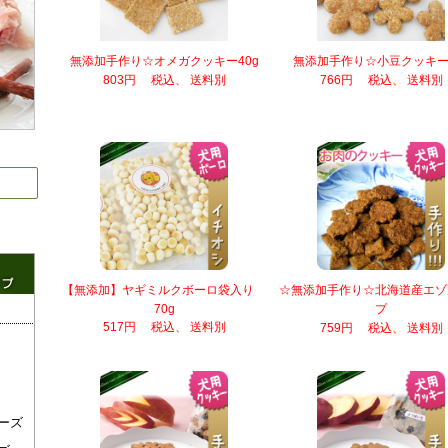
無添加手作り☆オメガクッキー40g
無添加手作り☆小豆クッキー5
803円 税込、 送料別
766円 税込、 送料別
【無添加】ヤギミルクボーロ袋入り
☆無添加手作り☆北海道産エゾ
70g
プ
517円 税込、 送料別
759円 税込、 送料別
ーズ