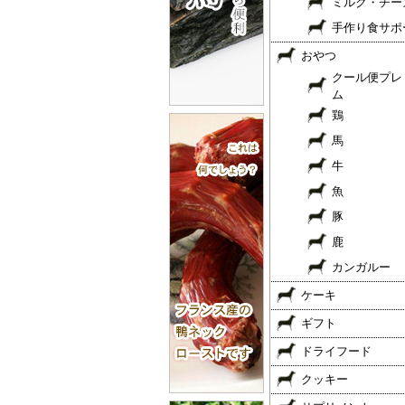
ミルク・チー
手作り食サポ
おやつ
クール便プレ
ム
鶏
馬
牛
魚
豚
鹿
カンガルー
ケーキ
ギフト
ドライフード
クッキー