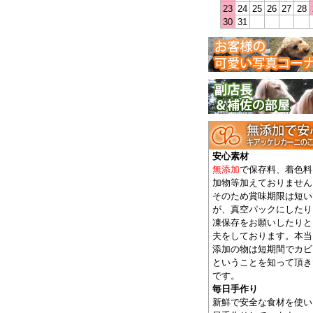
23
24
25
26
27
28
30
31
安心素材
無添加
で保存料、着色料
加物等加えておりません
そのため賞味期限は短い
が、真空パックにしたり
凍保存をお願いしたりと
夫をしております。本当
添加の物は短期間でカビ
ということを知って頂き
です。
毎日手作り
新鮮で安全な食材を使い