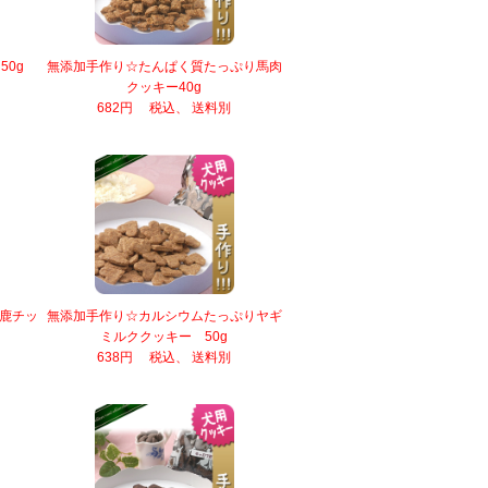
0g
無添加手作り☆たんぱく質たっぷり馬肉
クッキー40g
682円 税込、 送料別
鹿チッ
無添加手作り☆カルシウムたっぷりヤギ
ミルククッキー 50g
638円 税込、 送料別