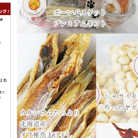
Ｍ
！
リカ
素で、
！