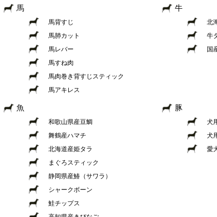
馬
牛
馬背すじ
北
馬肺カット
牛
馬レバー
国
馬すね肉
馬肉巻き背すじスティック
馬アキレス
魚
豚
和歌山県産豆鯛
犬
舞鶴産ハマチ
犬
北海道産姫タラ
愛
まぐろスティック
静岡県産鰆（サワラ）
シャークボーン
鮭チップス
高知県産きびなご