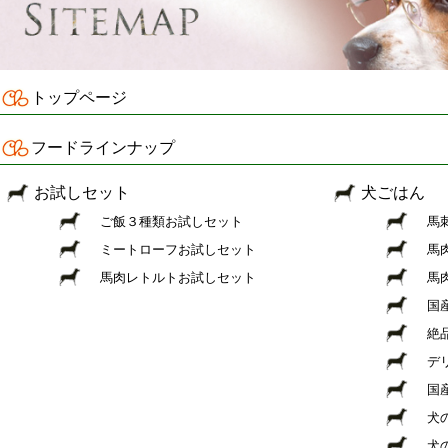
トップページ
フードラインナップ
お試しセット
犬ごはん
ご飯３種類お試しセット
馬
ミートローフお試しセット
馬
馬肉レトルトお試しセット
馬
国
絶
デ
国
犬
犬