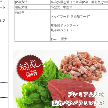
ズ
保存方法
高温多湿を避けて常温保存。開封後は冷
適応犬種
小型犬、中型犬
ート
商品キーワード
ドッグフード(無添加フード)
ミア
無添加ドッグフード
無添加ペットフード
わんこ 愛犬