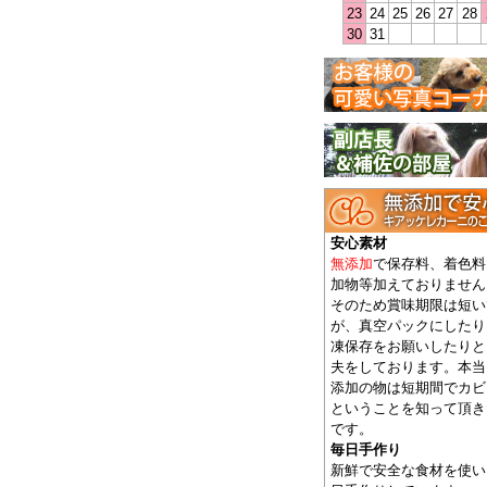
23
24
25
26
27
28
30
31
安心素材
無添加
で保存料、着色料
加物等加えておりません
そのため賞味期限は短い
が、真空パックにしたり
凍保存をお願いしたりと
夫をしております。本当
添加の物は短期間でカビ
ということを知って頂き
です。
毎日手作り
新鮮で安全な食材を使い