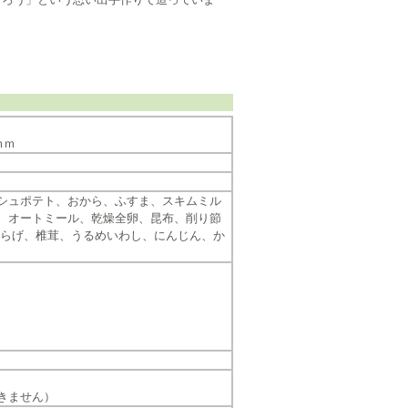
ｍｍ
シュポテト、おから、ふすま、スキムミル
、オートミール、乾燥全卵、昆布、削り節
くらげ、椎茸、うるめいわし、にんじん、か
きません）