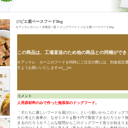
ジビエ鹿ベースフード3kg
キアッケレカーニ
>
全商品一覧
>
ドッグフード
>
ジビエ鹿ベースフード3kg
この商品は、工場直送のため他の商品との同梱ができ
キアッケレ カーニのフードを同時にご注文の際には、別途規定
すようお願いいたしますｍ(__)ｍ
コメント
人用原材料のみで作った無添加のドッグフード。
「犬たちに優しいフードを届けたい」という願いからこのドッグ
分に考えた食事が、なぜ１００ｇ数十円で製造できるだろうか？
きるのだろうか？こんな疑問からこのドッグフード造りが始まり
ものでつくろう」「目に見える（私たちの知っている）食材でつ