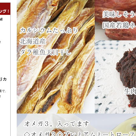
Ｍ
！
リカ
素で、
！