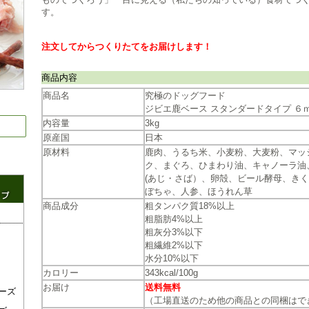
す。
注文してからつくりたてをお届けします！
商品内容
商品名
究極のドッグフード
ジビエ鹿ベース スタンダードタイプ ６
内容量
3kg
原産国
日本
原材料
鹿肉、うるち米、小麦粉、大麦粉、マッ
ク、まぐろ、ひまわり油、キャノーラ油
(あじ・さば）、卵殻、ビール酵母、き
ぼちゃ、人参、ほうれん草
商品成分
粗タンパク質18%以上
粗脂肪4%以上
粗灰分3%以下
粗繊維2%以下
水分10%以下
カロリー
343kcal/100g
お届け
送料無料
ーズ
（工場直送のため他の商品との同梱はで