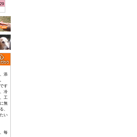
29
、添
。
です
、冷
、工
に無
る、
たい
、毎