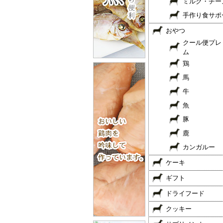
ミルク・チー
手作り食サポ
おやつ
クール便プレ
ム
鶏
馬
牛
魚
豚
鹿
カンガルー
ケーキ
ギフト
ドライフード
クッキー