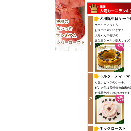
犬用誕生日ケーキ
ケーキといっても
お肉で出来ています！
犬ちゃん大喜びの
誕生日ケーキ小型犬サイズ
トルタ・ディ・マ
可愛いピンクのケーキ、
ピンク色は天然植物由来色
合成着色料ではないのです
ネックロースト